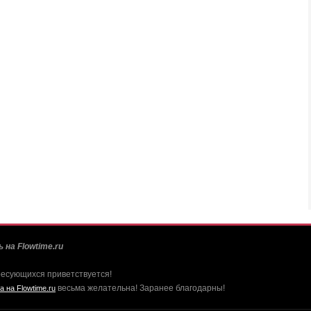
 на Flowtime.ru
ресующихся приветствуется!
весьма желательна! Заранее благодарны!
а на Flowtime.ru