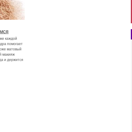
емся
чке каждой
удра помогает
коже матовый
ой макияж
да и держится