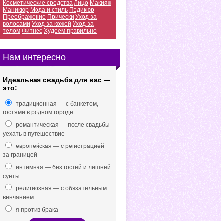
Косметические средства
Лицо
Макияж
Маникюр
Мода и стиль
Педикюр
Преображение
Прически
Уход за
волосами
Уход за кожей
Уход за
телом
Фитнес
Худеем правильно
Нам интересно
Идеальная свадьба для вас —
это:
традиционная — с банкетом,
гостями в родном городе
романтическая — после свадьбы
уехать в путешествие
европейская — с регистрацией
за границей
интимная — без гостей и лишней
суеты
религиозная — с обязательным
венчанием
я против брака