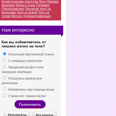
Косметические средства
Лицо
Макияж
Маникюр
Мода и стиль
Педикюр
Преображение
Прически
Уход за
волосами
Уход за кожей
Уход за
телом
Фитнес
Худеем правильно
Нам интересно
Как вы избавляетесь от
лишних волос на теле?
Использую бритвенный станок
С помощью эпилятора
Предпочитаю фото или
лазерную эпиляцию
Пользуюсь кремом для
депиляции
Избавляюсь при помощи воска
У меня нет лишних волос
Голосовать
Результаты
Все опросы