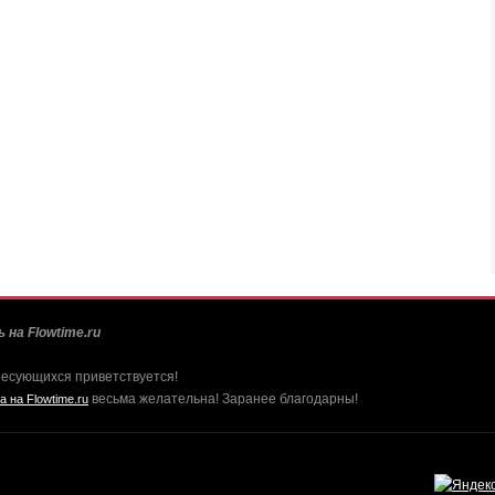
 на Flowtime.ru
ресующихся приветствуется!
весьма желательна! Заранее благодарны!
а на Flowtime.ru