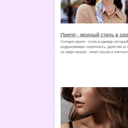
Препп - модный стиль в од
Сегодня препп - стиль в одежде, которы
подразумевает опрятность, удобство (и 
со смарт казуал - smart casual) и элитност