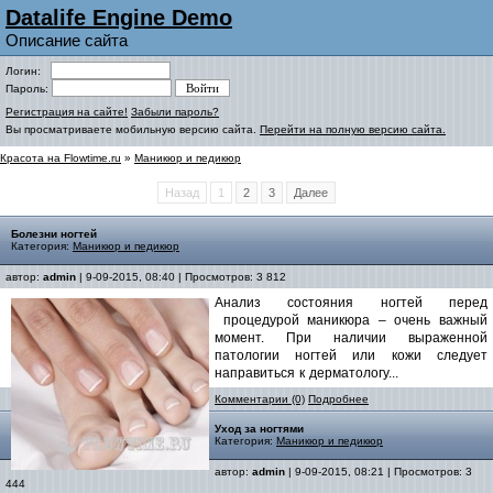
Datalife Engine Demo
Описание сайта
Логин:
Пароль:
Регистрация на сайте!
Забыли пароль?
Вы просматриваете мобильную версию сайта.
Перейти на полную версию сайта.
Красота на Flowtime.ru
»
Маникюр и педикюр
Назад
1
2
3
Далее
Болезни ногтей
Категория:
Маникюр и педикюр
автор:
admin
| 9-09-2015, 08:40 | Просмотров: 3 812
Анализ состояния ногтей перед
процедурой маникюра – очень важный
момент. При наличии выраженной
патологии ногтей или кожи следует
направиться к дерматологу...
Комментарии (0)
Подробнее
Уход за ногтями
Категория:
Маникюр и педикюр
автор:
admin
| 9-09-2015, 08:21 | Просмотров: 3
444