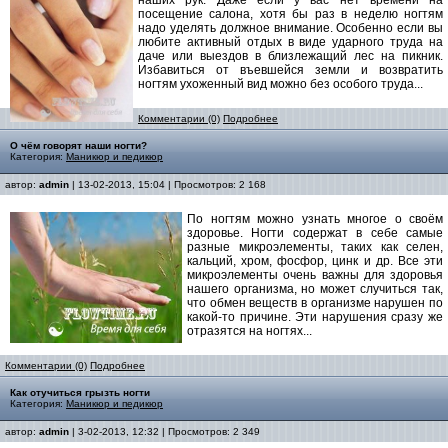
наших рук. Даже если у вас нет времени на
посещение салона, хотя бы раз в неделю ногтям
надо уделять должное внимание. Особенно если вы
любите активный отдых в виде ударного труда на
даче или выездов в близлежащий лес на пикник.
Избавиться от въевшейся земли и возвратить
ногтям ухоженный вид можно без особого труда
.
..
Комментарии (0)
Подробнее
О чём говорят наши ногти?
Категория:
Маникюр и педикюр
автор:
admin
| 13-02-2013, 15:04 | Просмотров: 2 168
По ногтям можно узнать многое о своём
здоровье. Ногти содержат в себе самые
разные микроэлементы, таких как селен,
кальций, хром, фосфор, цинк и др. Все эти
микроэлементы очень важны для здоровья
нашего организма, но может случиться так,
что обмен веществ в организме нарушен по
какой-то причине. Эти нарушения сразу же
отразятся на ногтях...
Комментарии (0)
Подробнее
Как отучиться грызть ногти
Категория:
Маникюр и педикюр
автор:
admin
| 3-02-2013, 12:32 | Просмотров: 2 349