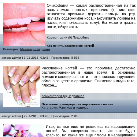
Онихофагия — самая распространенная из так
называемых нервных привычек (к ним еще
относятся привычка держать пальцы во рту,
изучать содержимое носа, накручивать локоны на
палец или почесывать кожу). Вы можете грызть
ногти, обкусывать...
Комментарии (0)
Подробнее
Как лечить расслоение ногтей
Категория:
Маникюр и педикюр
автор:
admin
| 3-01-2013, 03:46 | Просмотров: 5 553
Расслоение ногтей — это проблема достаточно
распространенная в наше время. В основном,
ломкие и слоящиеся ногти — это признак нарушения
обмена веществ в организме. Снижение иммунитета,
плохое...
Комментарии (0)
Подробнее
Основные преимущества нарощенных ногтей
Категория:
Маникюр и педикюр
автор:
admin
| 2-01-2013, 03:40 | Просмотров: 2 968
Итак, вы все еще не решились на наращивание
ногтей. Вы наверняка знаете, что это будет
красиво, но какие же еще плюсы в наращивании