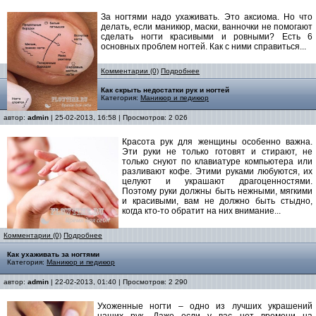
За ногтями надо ухаживать. Это аксиома. Но что
делать, если маникюр, маски, ванночки не помогают
сделать ногти красивыми и ровными? Есть 6
основных проблем ногтей. Как с ними справиться...
Комментарии (0)
Подробнее
Как скрыть недостатки рук и ногтей
Категория:
Маникюр и педикюр
автор:
admin
| 25-02-2013, 16:58 | Просмотров: 2 026
Красота рук для женщины особенно важна.
Эти руки не только готовят и стирают, не
только снуют по клавиатуре компьютера или
разливают кофе. Этими руками любуются, их
целуют и украшают драгоценностями.
Поэтому руки должны быть нежными, мягкими
и красивыми, вам не должно быть стыдно,
когда кто-то обратит на них внимание...
Комментарии (0)
Подробнее
Как ухаживать за ногтями
Категория:
Маникюр и педикюр
автор:
admin
| 22-02-2013, 01:40 | Просмотров: 2 290
Ухоженные ногти – одно из лучших украшений