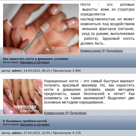
Ногти - это роговые
выросты кожи, их структура
определяется
наследственностью, но может
изменяться под воздействием
внешних факторов (питание,
уход за руками, выполняемая
работа). Здоровый ноготь
должен быть...
Комментарии (0)
Подробнее
Как нарастить ногти в домашних условиях
Категория:
Маникюр и педикюр
автор:
admin
| 14-03-2013, 08:15 | Просмотров: 2 880
Наращенные ногти – это самый быстрых вариант
получить красивый маникюр. Но, как нарастить
ногти в домашних условиях, какую методику
предпочесть, какая безопасней и легче? Как
ухаживать за таким маникюром? Выделяют две
основные методики наращивания...
Комментарии (0)
Подробнее
6 Основных проблем ногтей
Категория:
Маникюр и педикюр
автор:
admin
| 27-02-2013, 23:55 | Просмотров: 6 178