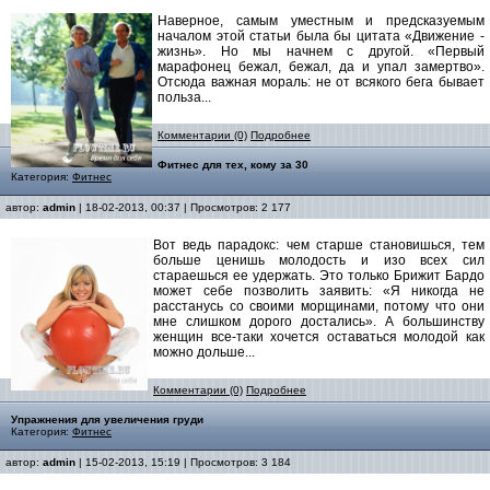
Наверное, самым уместным и предсказуемым
началом этой статьи была бы цитата «Движение -
жизнь». Но мы начнем с другой. «Первый
марафонец бежал, бежал, да и упал замертво».
Отсюда важная мораль: не от всякого бега бывает
польза...
Комментарии (0)
Подробнее
Фитнес для тех, кому за 30
Категория:
Фитнес
автор:
admin
| 18-02-2013, 00:37 | Просмотров: 2 177
Вот ведь парадокс: чем старше становишься, тем
больше ценишь молодость и изо всех сил
стараешься ее удержать. Это только Брижит Бардо
может себе позволить заявить: «Я никогда не
расстанусь со своими морщинами, потому что они
мне слишком дорого достались». А большинству
женщин все-таки хочется оставаться молодой как
можно дольше...
Комментарии (0)
Подробнее
Упражнения для увеличения груди
Категория:
Фитнес
автор:
admin
| 15-02-2013, 15:19 | Просмотров: 3 184