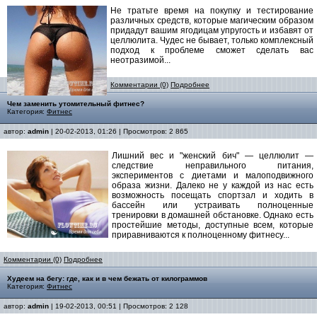
Не тратьте время на покупку и тестирование
различных средств, которые магическим образом
придадут вашим ягодицам упругость и избавят от
целлюлита. Чудес не бывает, только комплексный
подход к проблеме сможет сделать вас
неотразимой...
Комментарии (0)
Подробнее
Чем заменить утомительный фитнес?
Категория:
Фитнес
автор:
admin
| 20-02-2013, 01:26 | Просмотров: 2 865
Лишний вес и "женский бич" — целлюлит —
следствие неправильного питания,
экспериментов с диетами и малоподвижного
образа жизни. Далеко не у каждой из нас есть
возможность посещать спортзал и ходить в
бассейн или устраивать полноценные
тренировки в домашней обстановке. Однако есть
простейшие методы, доступные всем, которые
приравниваются к полноценному фитнесу...
Комментарии (0)
Подробнее
Худеем на бегу: где, как и в чем бежать от килограммов
Категория:
Фитнес
автор:
admin
| 19-02-2013, 00:51 | Просмотров: 2 128