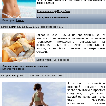
мышц талии...
Комментарии (0)
Подробнее
Как добиться тонкой талии
Категория:
Фитнес
автор:
admin
| 23-12-2012, 17:12 | Просмотров: 5 371
Живот и бока – одна из проблемных зон у
женщин. Неправильное питание и отсутствие
тренировок немедленно отражается на
состоянии талии: она начинает «заплывать»
жиром, а на боках появляются некрасивые
складки...
Комментарии (0)
Подробнее
Скипинг: худеем с помощью скакалки
Категория:
Фитнес
автор:
admin
| 19-11-2012, 05:18 | Просмотров: 2 578
В погоне за красивой и
стройной фигурой мы
часто забываем о простых
средствах, доступных
каждой женщине. Для того,
чтобы вызывать
восхищение своими