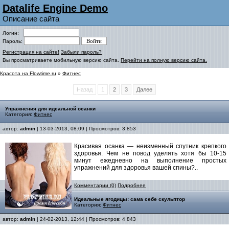
Datalife Engine Demo
Описание сайта
Логин:
Пароль:
Регистрация на сайте!
Забыли пароль?
Вы просматриваете мобильную версию сайта.
Перейти на полную версию сайта.
Красота на Flowtime.ru
»
Фитнес
Назад
1
2
3
Далее
Упражнения для идеальной осанки
Категория:
Фитнес
автор:
admin
| 13-03-2013, 08:09 | Просмотров: 3 853
Красивая осанка — неизменный спутник крепкого
здоровья. Чем не повод уделять хотя бы 10-15
минут ежедневно на выполнение простых
упражнений для здоровья вашей спины?..
Комментарии (0)
Подробнее
Идеальные ягодицы: сама себе скульптор
Категория:
Фитнес
автор:
admin
| 24-02-2013, 12:44 | Просмотров: 4 843