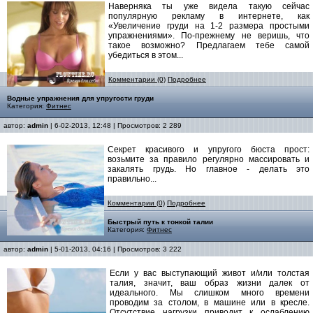
Наверняка ты уже видела такую сейчас
популярную рекламу в интернете, как
«Увеличение груди на 1-2 размера простыми
упражнениями». По-прежнему не веришь, что
такое возможно? Предлагаем тебе самой
убедиться в этом...
Комментарии (0)
Подробнее
Водные упражнения для упругости груди
Категория:
Фитнес
автор:
admin
| 6-02-2013, 12:48 | Просмотров: 2 289
Секрет красивого и упругого бюста прост:
возьмите за правило регулярно массировать и
закалять грудь. Но главное - делать это
правильно...
Комментарии (0)
Подробнее
Быстрый путь к тонкой талии
Категория:
Фитнес
автор:
admin
| 5-01-2013, 04:16 | Просмотров: 3 222
Если у вас выступающий живот и/или толстая
талия, значит, ваш образ жизни далек от
идеального. Мы слишком много времени
проводим за столом, в машине или в кресле.
Отсутствие нагрузки приводит к ослаблению